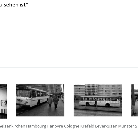
u sehen ist"
lsenkirchen Hambourg Hanovre Cologne Krefeld Leverkusen Münster Sarre