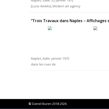
Naples, Italie -22 janvier 1972
[Lucio Amelio], Modern art agency
“Trois Travaux dans Naples – Affichages
Naples, Italie -janvier 1972
dans les rues de
©
Daniel Buren 2018-2026