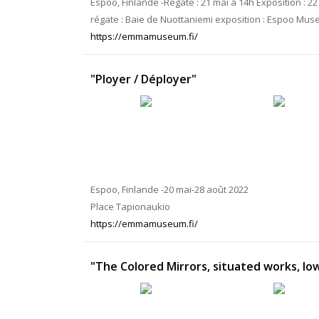
Espoo, Finlande -Régate : 21 mai à 14h Exposition : 22 
régate : Baie de Nuottaniemi exposition : Espoo Mu
https://emmamuseum.fi/
"Ployer / Déployer"
Espoo, Finlande -20 mai-28 août 2022
Place Tapionaukio
https://emmamuseum.fi/
"The Colored Mirrors, situated works, low