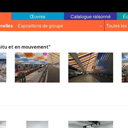
Œuvres
Catalogue raisonné
Éc
nelles
Expositions de groupe
«
Toutes les
 situ et en mouvement"