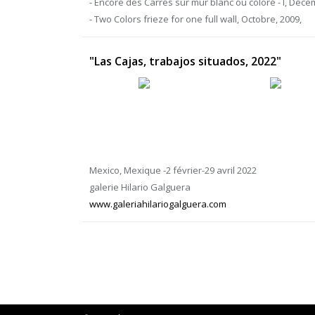
- Encore des Carrés sur mur blanc ou coloré - I, Décem
- Two Colors frieze for one full wall, Octobre, 2009,
"Las Cajas, trabajos situados, 2022"
Mexico, Mexique -2 février-29 avril 2022
galerie Hilario Galguera
www.galeriahilariogalguera.com