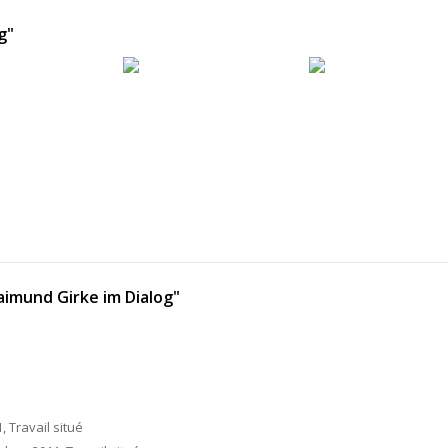
g"
aimund Girke im Dialog"
 Travail situé