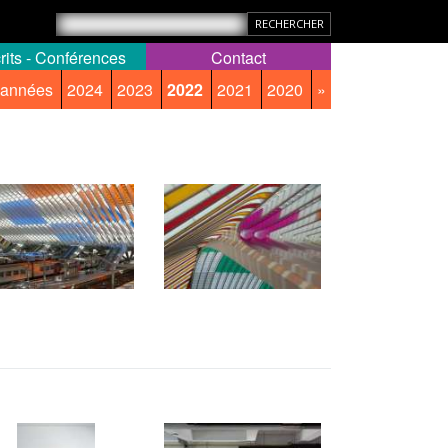
rits - Conférences
Contact
 années
2024
2023
2022
2021
2020
»