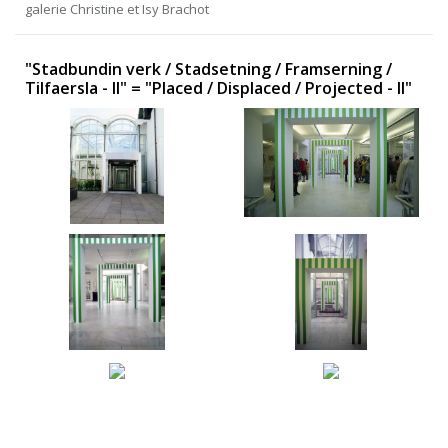
galerie Christine et Isy Brachot
"Stadbundin verk / Stadsetning / Framserning /
Tilfaersla - II" = "Placed / Displaced / Projected - II"