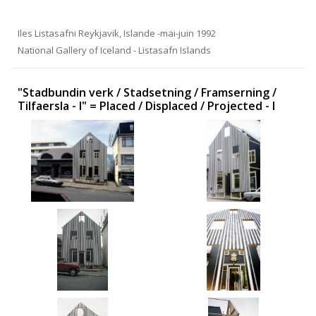
Iles Listasafni Reykjavik, Islande -mai-juin 1992
National Gallery of Iceland - Listasafn Islands
"Stadbundin verk / Stadsetning / Framserning /
Tilfaersla - I" = Placed / Displaced / Projected - I