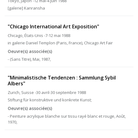
Tokyo, Japon -12 mai-4 juin 1988
[galerie] Kanransha
"Chicago International Art Exposition"
Chicago, États-Unis -7-12 mai 1988
in galerie Daniel Templon (Paris, France), Chicago Art Fair
Oeuvre(s) associée(s)
- (Sans Titre), Mai, 1987,
"Minimalistische Tendenzen : Sammlung Sybil
Albers"
Zurich, Suisse -30 avril-30 septembre 1988
Stiftung für konstruktive und konkrete Kunst;
Oeuvre(s) associée(s)
- Peinture acrylique blanche sur tissu rayé blanc et rouge, Août,
1970,