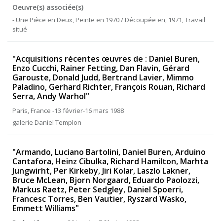
Oeuvre(s) associée(s)
- Une Pièce en Deux, Peinte en 1970 / Découpée en, 1971, Travail
situé
"Acquisitions récentes œuvres de : Daniel Buren,
Enzo Cucchi, Rainer Fetting, Dan Flavin, Gérard
Garouste, Donald Judd, Bertrand Lavier, Mimmo
Paladino, Gerhard Richter, François Rouan, Richard
Serra, Andy Warhol"
Paris, France -13 février-16 mars 1988
galerie Daniel Templon
"Armando, Luciano Bartolini, Daniel Buren, Arduino
Cantafora, Heinz Cibulka, Richard Hamilton, Marhta
Jungwirht, Per Kirkeby, Jiri Kolar, Laszlo Lakner,
Bruce McLean, Bjorn Norgaard, Eduardo Paolozzi,
Markus Raetz, Peter Sedgley, Daniel Spoerri,
Francesc Torres, Ben Vautier, Ryszard Wasko,
Emmett Williams"