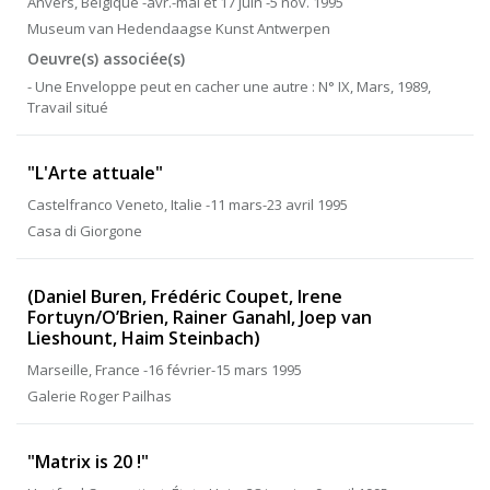
Anvers, Belgique -avr.-mai et 17 juin -5 nov. 1995
Museum van Hedendaagse Kunst Antwerpen
Oeuvre(s) associée(s)
- Une Enveloppe peut en cacher une autre : N° IX, Mars, 1989,
Travail situé
"L'Arte attuale"
Castelfranco Veneto, Italie -11 mars-23 avril 1995
Casa di Giorgone
(Daniel Buren, Frédéric Coupet, Irene
Fortuyn/O’Brien, Rainer Ganahl, Joep van
Lieshount, Haim Steinbach)
Marseille, France -16 février-15 mars 1995
Galerie Roger Pailhas
"Matrix is 20 !"