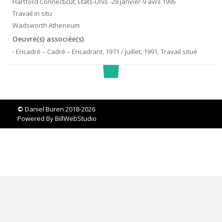
Hartford Connecticut, États-Unis -28 janvier-9 avril 1995
Travail in situ
Wadsworth Atheneum
Oeuvre(s) associée(s)
- Encadré – Cadré – Encadrant, 1971 / Juillet, 1991, Travail situé
©
Daniel Buren 2018-2026
Powered By
BillWebStudio