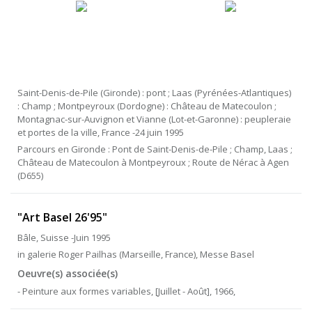
Saint-Denis-de-Pile (Gironde) : pont ; Laas (Pyrénées-Atlantiques)
: Champ ; Montpeyroux (Dordogne) : Château de Matecoulon ;
Montagnac-sur-Auvignon et Vianne (Lot-et-Garonne) : peupleraie
et portes de la ville, France -24 juin 1995
Parcours en Gironde : Pont de Saint-Denis-de-Pile ; Champ, Laas ;
Château de Matecoulon à Montpeyroux ; Route de Nérac à Agen
(D655)
"Art Basel 26'95"
Bâle, Suisse -Juin 1995
in galerie Roger Pailhas (Marseille, France), Messe Basel
Oeuvre(s) associée(s)
- Peinture aux formes variables, [Juillet - Août], 1966,