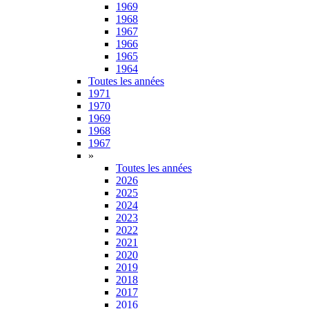
1969
1968
1967
1966
1965
1964
Toutes les années
1971
1970
1969
1968
1967
»
Toutes les années
2026
2025
2024
2023
2022
2021
2020
2019
2018
2017
2016