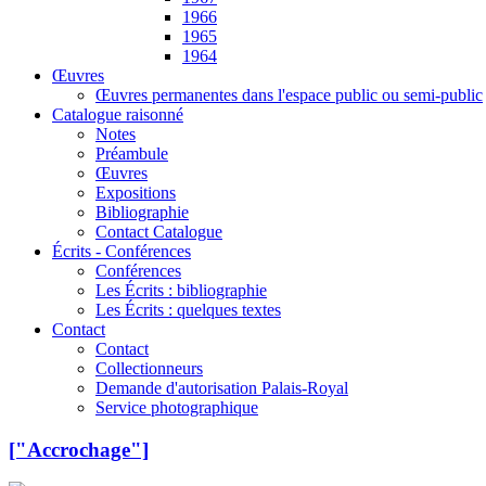
1966
1965
1964
Œuvres
Œuvres permanentes dans l'espace public ou semi-public
Catalogue raisonné
Notes
Préambule
Œuvres
Expositions
Bibliographie
Contact Catalogue
Écrits - Conférences
Conférences
Les Écrits : bibliographie
Les Écrits : quelques textes
Contact
Contact
Collectionneurs
Demande d'autorisation Palais-Royal
Service photographique
["Accrochage"]