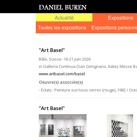
Actualité
Expositions
Toutes les expositions
Expositions personn
"Art Basel"
Bâle, Suisse -16-21 juin 2026
in Galleria Continua (San Gimignano, Italie), Messe B
www.artbasel.com/basel
Oeuvre(s) associée(s)
- Éclats : Peinture sur/sous verres (rouge), 1982 / Octo
"Art Basel"