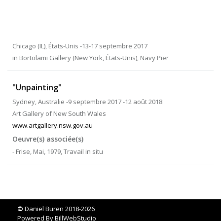
Chicago (IL), États-Unis -13-17 septembre 2017
in Bortolami Gallery (New York, États-Unis), Navy Pier
"Unpainting"
Sydney, Australie -9 septembre 2017 -12 août 2018
Art Gallery of New South Wales
www.artgallery.nsw.gov.au
Oeuvre(s) associée(s)
- Frise, Mai, 1979, Travail in situ
©
Daniel Buren 2018-2026
Powered By
BillWebStudio