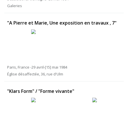
Galeries
"A Pierre et Marie, Une exposition en travaux , 7"
Paris, France -29 avril-[15] mai 1984
Église désaffectée, 36, rue d'Ulm
"Klars Form" / "Forme vivante"