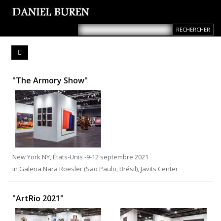
"The Armory Show"
New York NY, États-Unis -9-12 septembre 2021
in Galeria Nara Roesler (Sao Paulo, Brésil), Javits Center
"ArtRio 2021"