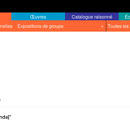
Œuvres
Catalogue raisonné
Éc
nelles
Expositions de groupe
«
Toutes les
s
nda]"