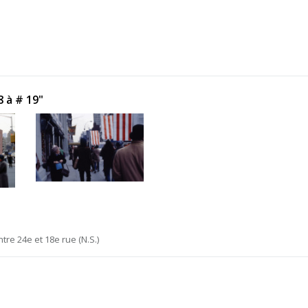
8 à # 19"
ntre 24e et 18e rue (N.S.)