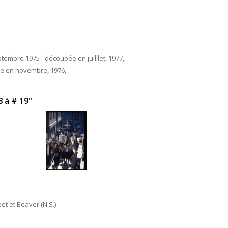
tembre 1975 - découpée en juilllet, 1977,
ée en novembre, 1976,
8 à # 19"
et et Beaver (N.S.)