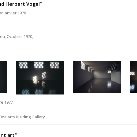
nd Herbert Vogel"
r janvier 1978
leu, Octobre, 1970,
re 1977
ine Arts Building Gallery
ent art"