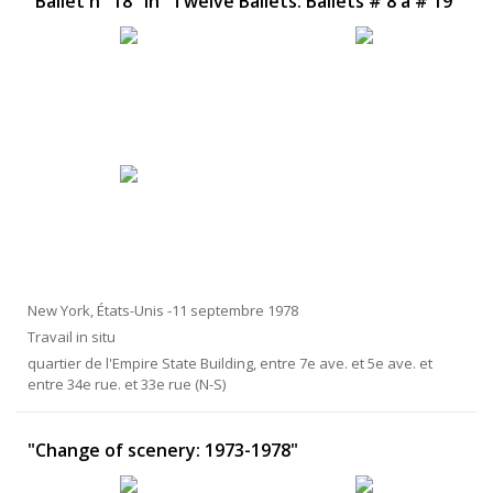
"Ballet n° 18" in "Twelve Ballets: Ballets # 8 à # 19"
New York, États-Unis -11 septembre 1978
Travail in situ
quartier de l'Empire State Building, entre 7e ave. et 5e ave. et
entre 34e rue. et 33e rue (N-S)
"Change of scenery: 1973-1978"