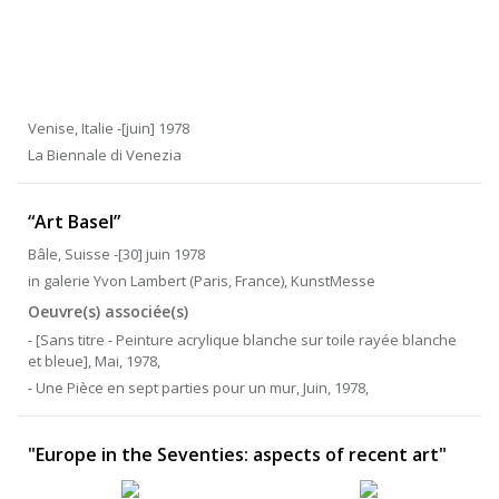
Venise, Italie -[juin] 1978
La Biennale di Venezia
“Art Basel”
Bâle, Suisse -[30] juin 1978
in galerie Yvon Lambert (Paris, France), KunstMesse
Oeuvre(s) associée(s)
- [Sans titre - Peinture acrylique blanche sur toile rayée blanche
et bleue], Mai, 1978,
- Une Pièce en sept parties pour un mur, Juin, 1978,
"Europe in the Seventies: aspects of recent art"