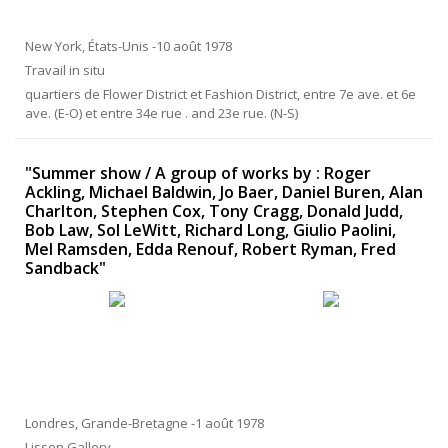
New York, États-Unis -10 août 1978
Travail in situ
quartiers de Flower District et Fashion District, entre 7e ave. et 6e
ave. (E-O) et entre 34e rue . and 23e rue. (N-S)
"Summer show / A group of works by : Roger
Ackling, Michael Baldwin, Jo Baer, Daniel Buren, Alan
Charlton, Stephen Cox, Tony Cragg, Donald Judd,
Bob Law, Sol LeWitt, Richard Long, Giulio Paolini,
Mel Ramsden, Edda Renouf, Robert Ryman, Fred
Sandback"
Londres, Grande-Bretagne -1 août 1978
Lisson Gallery