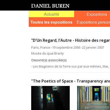
Actualité
Expositions
Toutes les expositions
Expositions person
"D'Un Regard, l'Autre - Histoire des rega
Paris, France -19 septembre 2006 -22 janvier 2007
Musée du quai Branly
Oeuvre(s) associée(s)
- Les Magiciens de la Terre vus par eux-mêmes, Mai, 
"The Poetics of Space - Transparency and