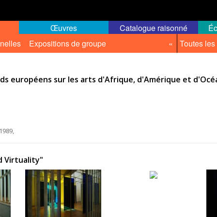
Œuvres
Catalogue raisonné
Éc
nelles
Expositions de groupe
«
Toutes les
rds européens sur les arts d'Afrique, d'Amérique et d'Océ
1989,
 Virtuality"