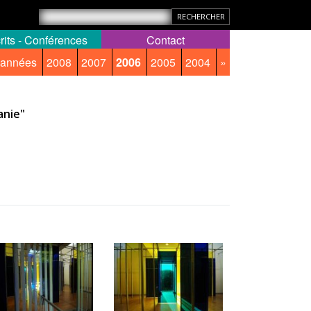
rits - Conférences
Contact
 années
2008
2007
2006
2005
2004
»
anie"