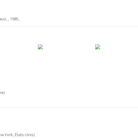
ux, , 1985,
ne)
w York, États-Unis)