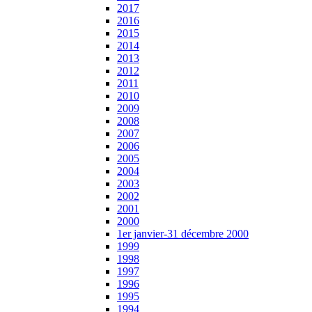
2017
2016
2015
2014
2013
2012
2011
2010
2009
2008
2007
2006
2005
2004
2003
2002
2001
2000
1er janvier-31 décembre 2000
1999
1998
1997
1996
1995
1994