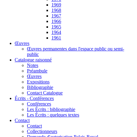
1969
1968
1967
1966
1965
1964
1961
Œuvres
Œuvres permanentes dans l'espace public ou semi-
public
Catalogue raisonné
Notes
Préambule
Œuvres
Expositions
Bibliographie
Contact Catalogue
Écrits - Conférences
Conférences
Les Écrits : bibliographie
Les Écrits : quelques textes
Contact
Contact
Collectionneurs
Demande d'autorisation Palais-Royal