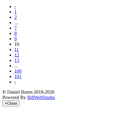
‹
1
2
...
7
8
9
10
11
12
13
...
100
101
›
©
Daniel Buren 2018-2026
Powered By
BillWebStudio
×
Close