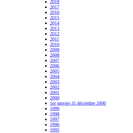
2018
2017
2016
2015
2014
2013
2012
2011
2010
2009
2008
2007
2006
2005
2004
2003
2002
2001
2000
1er janvier-31 décembre 2000
1999
1998
1997
1996
1995